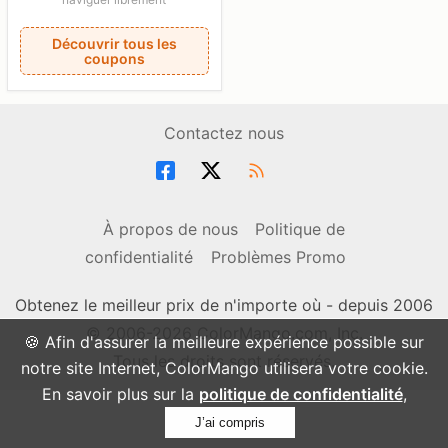
Découvrir tous les
coupons
Contactez nous
À propos de nous
Politique de
confidentialité
Problèmes Promo
Obtenez le meilleur prix de n'importe où - depuis 2006
© 2006-2026 ColorMango.com, Inc.
🍪 Afin d'assurer la meilleure expérience possible sur
Tous les droits sont réservés.
notre site Internet, ColorMango utilisera votre cookie.
En savoir plus sur la
politique de confidentialité
,
J’ai compris