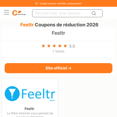
Codes promo vérifiés uniquement
Feeltr
Coupons de réduction 2026
Feeltr
5.0
1 Votes
Site officiel →
Feeltr
Le filtre Internet vous permet de
naviguer librement