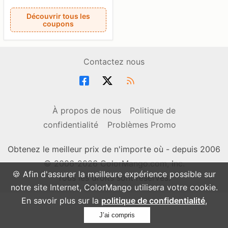
Découvrir tous les
coupons
Contactez nous
À propos de nous
Politique de
confidentialité
Problèmes Promo
Obtenez le meilleur prix de n'importe où - depuis 2006
© 2006-2026 ColorMango.com, Inc.
🍪 Afin d'assurer la meilleure expérience possible sur
Tous les droits sont réservés.
notre site Internet, ColorMango utilisera votre cookie.
En savoir plus sur la
politique de confidentialité
,
J’ai compris