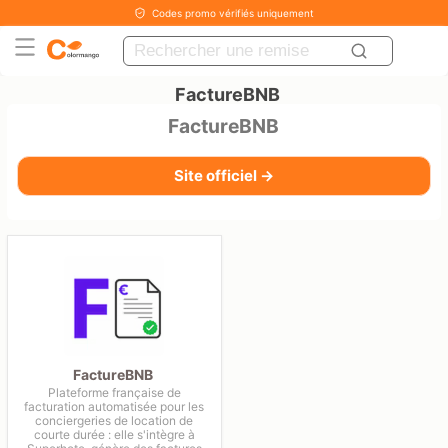
Codes promo vérifiés uniquement
FactureBNB
FactureBNB
Site officiel →
FactureBNB
Plateforme française de
facturation automatisée pour les
conciergeries de location de
courte durée : elle s'intègre à