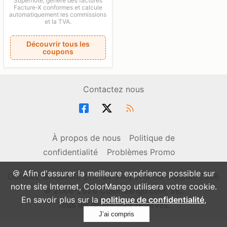
Superhote, génère des factures
Facture‑X conformes et calcule
automatiquement les commissions
et la TVA.
Découvrir tous les
coupons
Contactez nous
À propos de nous
Politique de
confidentialité
Problèmes Promo
🍪 Afin d'assurer la meilleure expérience possible sur
Obtenez le meilleur prix de n'importe où - depuis 2006
notre site Internet, ColorMango utilisera votre cookie.
© 2006-2026 ColorMango.com, Inc.
En savoir plus sur la
politique de confidentialité
,
Tous les droits sont réservés.
J’ai compris