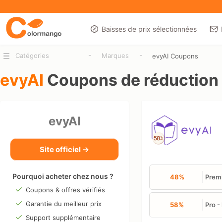
Baisses de prix sélectionnées
-
-
Catégories
Marques
evyAI Coupons
evyAI
Coupons de réduction
evyAI
Site officiel →
Pourquoi acheter chez nous ?
48%
Premi
Coupons & offres vérifiés
Garantie du meilleur prix
58%
Pro -
Support supplémentaire