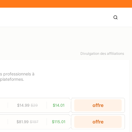
Divulgation des affiliations
es professionnels à
 plateformes.
offre
$14.99
$29
$14.01
offre
$81.99
$197
$115.01