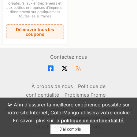
créateurs, aux entrepreneurs et
aux petites entreprises d'imprimer
directement sur pratiquement
toutes les surfaces
Découvrir tous les
coupons
Contactez nous
À propos de nous
Politique de
confidentialité
Problèmes Promo
🍪 Afin d'assurer la meilleure expérience possible sur
Obtenez le meilleur prix de n'importe où - depuis 2006
notre site Internet, ColorMango utilisera votre cookie.
© 2006-2026 ColorMango.com, Inc.
En savoir plus sur la
politique de confidentialité
,
Tous les droits sont réservés.
J’ai compris