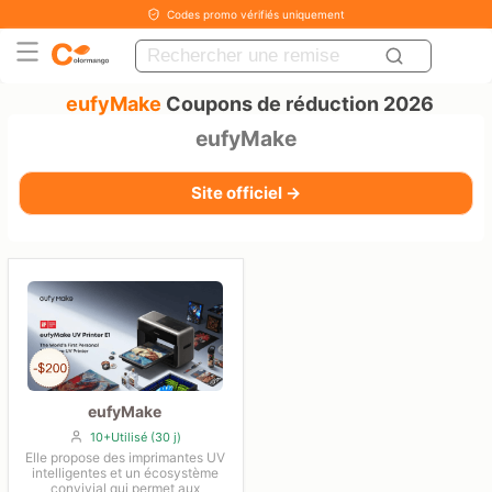
Codes promo vérifiés uniquement
eufyMake
Coupons de réduction 2026
eufyMake
Site officiel →
eufyMake
10+Utilisé (30 j)
Elle propose des imprimantes UV
intelligentes et un écosystème
convivial qui permet aux