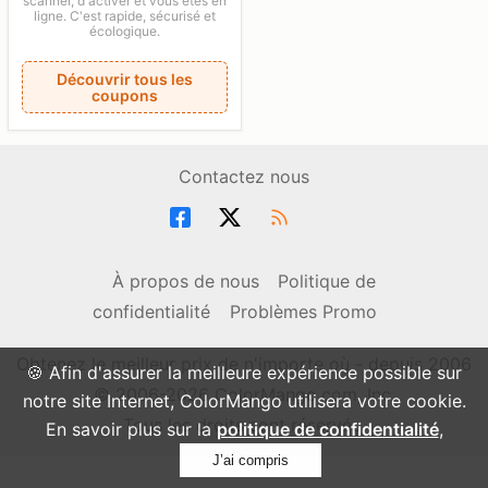
scanner, d'activer et vous êtes en
ligne. C'est rapide, sécurisé et
écologique.
Découvrir tous les
coupons
Contactez nous
À propos de nous
Politique de
confidentialité
Problèmes Promo
Obtenez le meilleur prix de n'importe où - depuis 2006
🍪 Afin d'assurer la meilleure expérience possible sur
© 2006-2026 ColorMango.com, Inc.
notre site Internet, ColorMango utilisera votre cookie.
Tous les droits sont réservés.
En savoir plus sur la
politique de confidentialité
,
J’ai compris