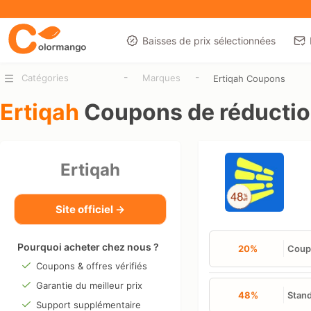
Baisses de prix sélectionnées
-
-
Catégories
Marques
Ertiqah Coupons
Ertiqah
Coupons de réducti
Ertiqah
Site officiel →
Pourquoi acheter chez nous ?
20%
Coupo
Coupons & offres vérifiés
Garantie du meilleur prix
48%
Stand
Support supplémentaire