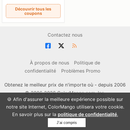
Découvrir tous les
coupons
Contactez nous
À propos de nous
Politique de
confidentialité
Problèmes Promo
Obtenez le meilleur prix de n'importe où - depuis 2006
© 2006-2026 ColorMango.com, Inc.
🍪 Afin d'assurer la meilleure expérience possible sur
Tous les droits sont réservés.
notre site Internet, ColorMango utilisera votre cookie.
En savoir plus sur la
politique de confidentialité
,
J’ai compris