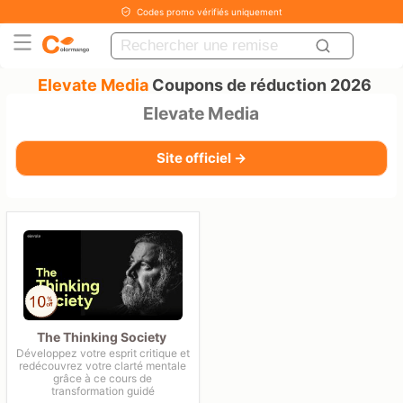
Codes promo vérifiés uniquement
Elevate Media
Coupons de réduction 2026
Elevate Media
Site officiel →
The Thinking Society
Développez votre esprit critique et
redécouvrez votre clarté mentale
grâce à ce cours de
transformation guidé