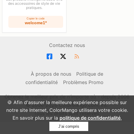
des accessoires de style de vie
pratiques.
Copier le code
welcome1*
Contactez nous
À propos de nous
Politique de
confidentialité
Problèmes Promo
Obtenez le meilleur prix de n'importe où - depuis 2006
🍪 Afin d'assurer la meilleure expérience possible sur
© 2006-2026 ColorMango.com, Inc.
notre site Internet, ColorMango utilisera votre cookie.
Tous les droits sont réservés.
En savoir plus sur la
politique de confidentialité
,
J’ai compris