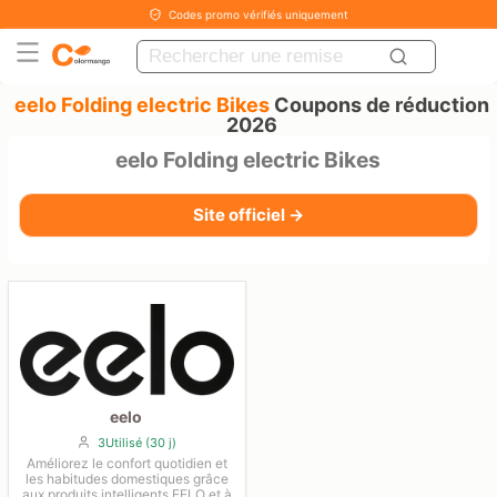
Codes promo vérifiés uniquement
eelo Folding electric Bikes
Coupons de réduction
2026
eelo Folding electric Bikes
Site officiel →
eelo
3Utilisé (30 j)
Améliorez le confort quotidien et
les habitudes domestiques grâce
aux produits intelligents EELO et à