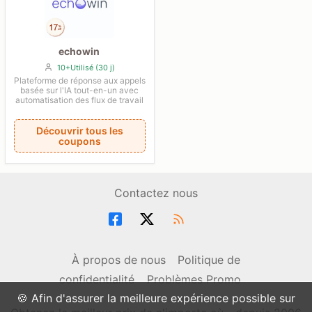
echowin
10+Utilisé (30 j)
Plateforme de réponse aux appels
basée sur l'IA tout-en-un avec
automatisation des flux de travail
Découvrir tous les
coupons
Contactez nous
À propos de nous
Politique de
confidentialité
Problèmes Promo
🍪 Afin d'assurer la meilleure expérience possible sur