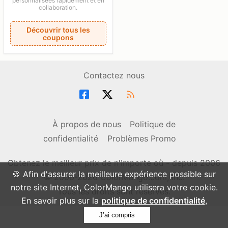
personnalisées rapidement et en
collaboration.
Découvrir tous les
coupons
Contactez nous
À propos de nous
Politique de
confidentialité
Problèmes Promo
Obtenez le meilleur prix de n'importe où - depuis 2006
🍪 Afin d'assurer la meilleure expérience possible sur
© 2006-2026 ColorMango.com, Inc.
notre site Internet, ColorMango utilisera votre cookie.
Tous les droits sont réservés.
En savoir plus sur la
politique de confidentialité
,
J’ai compris