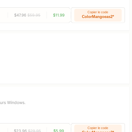
Copier le code
$47.96
$59.95
$11.99
ColorMangoeas2*
eurs Windows.
Copier le code
$23.96
$29.95
$5.99