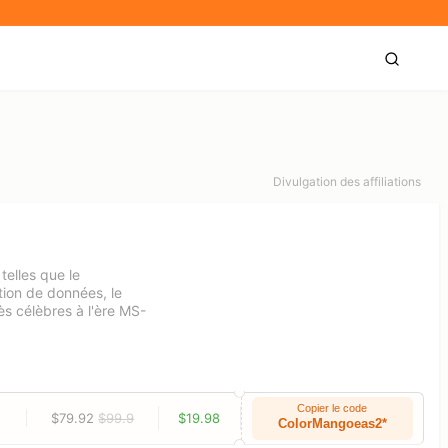
Divulgation des affiliations
telles que le
tion de données, le
ès célèbres à l'ère MS-
Copier le code
$79.92
$99.9
$19.98
ColorMangoeas2*