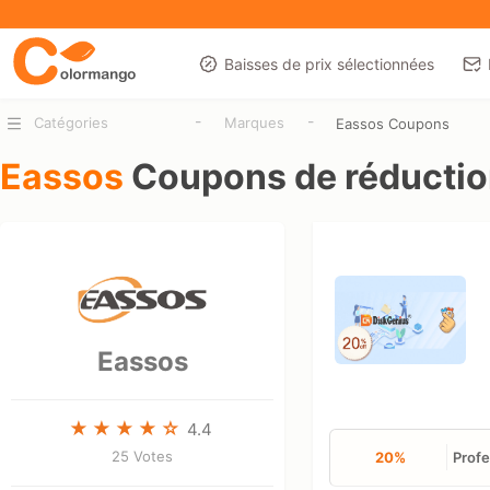
Baisses de prix sélectionnées
-
-
Catégories
Marques
Eassos Coupons
Eassos
Coupons de réducti
Eassos
4.4
25 Votes
20%
Profe