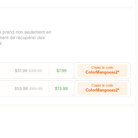
us prend non seulement en
ment de récupérer des
W.
Copier le code
$31.96
$39.95
$7.99
ColorMangoeas2*
Copier le code
$55.96
$69.95
$13.99
ColorMangoeas2*