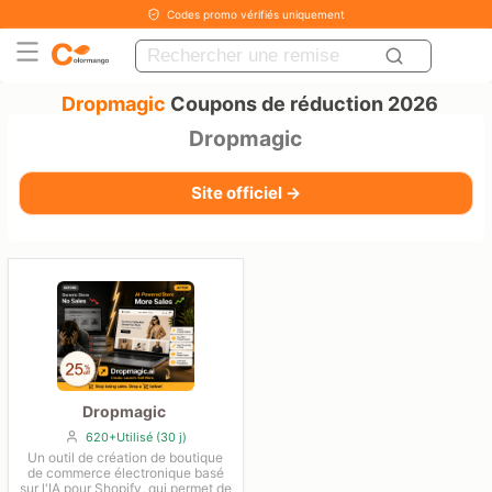
Codes promo vérifiés uniquement
Dropmagic
Coupons de réduction 2026
Dropmagic
Site officiel →
Dropmagic
620+Utilisé (30 j)
Un outil de création de boutique
de commerce électronique basé
sur l'IA pour Shopify, qui permet de