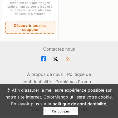
créer une boutique en ligne
entièrement personnalisée et à
taux de conversion élevé en
seulement 5 minutes
Découvrir tous les
coupons
Contactez nous
À propos de nous
Politique de
confidentialité
Problèmes Promo
🍪 Afin d'assurer la meilleure expérience possible sur
Obtenez le meilleur prix de n'importe où - depuis 2006
notre site Internet, ColorMango utilisera votre cookie.
© 2006-2026 ColorMango.com, Inc.
En savoir plus sur la
politique de confidentialité
,
Tous les droits sont réservés.
J’ai compris