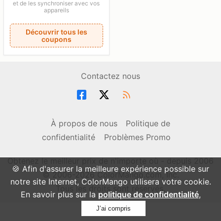
et de les synchroniser avec vos
appareils
Découvrir tous les
coupons
Contactez nous
À propos de nous
Politique de
confidentialité
Problèmes Promo
Obtenez le meilleur prix de n'importe où - depuis 2006
🍪 Afin d'assurer la meilleure expérience possible sur
© 2006-2026 ColorMango.com, Inc.
notre site Internet, ColorMango utilisera votre cookie.
Tous les droits sont réservés.
En savoir plus sur la
politique de confidentialité
,
J’ai compris