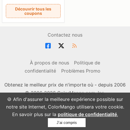
Découvrir tous les
coupons
Contactez nous
À propos de nous
Politique de
confidentialité
Problèmes Promo
Obtenez le meilleur prix de n'importe où - depuis 2006
© 2006-2026 ColorMango.com, Inc.
🍪 Afin d'assurer la meilleure expérience possible sur
Tous les droits sont réservés.
notre site Internet, ColorMango utilisera votre cookie.
En savoir plus sur la
politique de confidentialité
,
J’ai compris