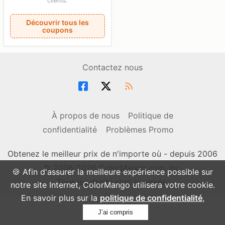
clients.
Découvrir tous les
coupons
Contactez nous
À propos de nous
Politique de
confidentialité
Problèmes Promo
Obtenez le meilleur prix de n'importe où - depuis 2006
© 2006-2026 ColorMango.com, Inc.
🍪 Afin d'assurer la meilleure expérience possible sur
Tous les droits sont réservés.
notre site Internet, ColorMango utilisera votre cookie.
En savoir plus sur la
politique de confidentialité
,
J’ai compris