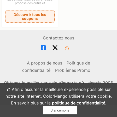
propose des outils et
Découvrir tous les
coupons
Contactez nous
À propos de nous
Politique de
confidentialité
Problèmes Promo
Obtenez le meilleur prix de n'importe où - depuis 2006
🍪 Afin d'assurer la meilleure expérience possible sur
© 2006-2026 ColorMango.com, Inc.
notre site Internet, ColorMango utilisera votre cookie.
Tous les droits sont réservés.
En savoir plus sur la
politique de confidentialité
,
J’ai compris