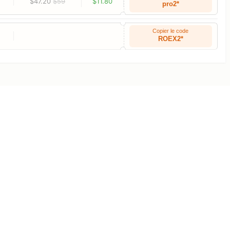
$47.20
$59
$11.80
pro2*
Copier le code
ROEX2*