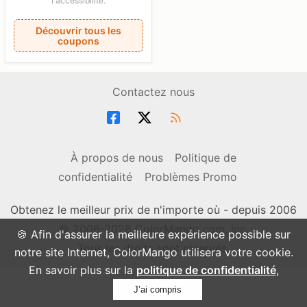
l'accessibilité.
Découvrir tous les
coupons
Contactez nous
À propos de nous
Politique de
confidentialité
Problèmes Promo
Obtenez le meilleur prix de n'importe où - depuis 2006
© 2006-2026 ColorMango.com, Inc.
🍪 Afin d'assurer la meilleure expérience possible sur
Tous les droits sont réservés.
notre site Internet, ColorMango utilisera votre cookie.
En savoir plus sur la
politique de confidentialité
,
J’ai compris