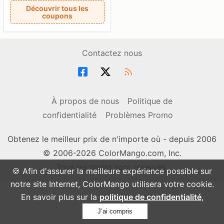
Découvrir tous les
coupons
Contactez nous
À propos de nous
Politique de
confidentialité
Problèmes Promo
Obtenez le meilleur prix de n'importe où - depuis 2006
© 2006-2026 ColorMango.com, Inc.
Tous les droits sont réservés.
🍪 Afin d'assurer la meilleure expérience possible sur
notre site Internet, ColorMango utilisera votre cookie.
En savoir plus sur la
politique de confidentialité
,
J’ai compris