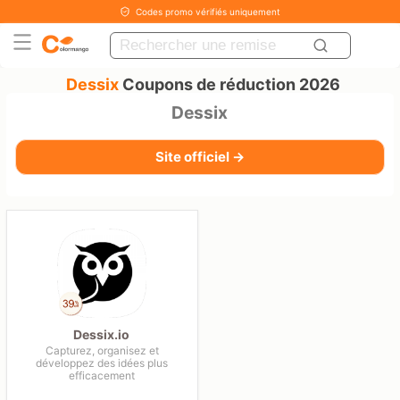
Codes promo vérifiés uniquement
Dessix
Coupons de réduction 2026
Dessix
Site officiel →
Dessix.io
Capturez, organisez et
développez des idées plus
efficacement