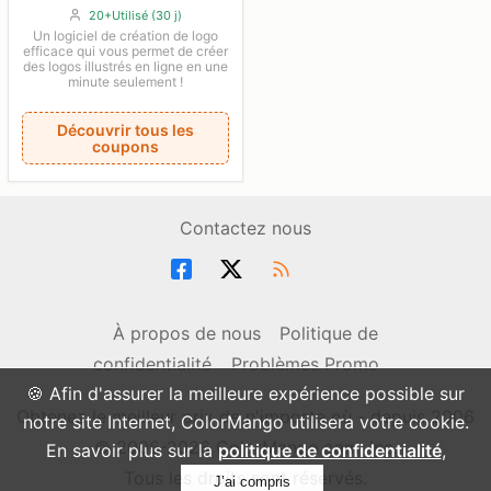
20+Utilisé (30 j)
Un logiciel de création de logo
efficace qui vous permet de créer
des logos illustrés en ligne en une
minute seulement !
Découvrir tous les
coupons
Contactez nous
À propos de nous
Politique de
confidentialité
Problèmes Promo
🍪 Afin d'assurer la meilleure expérience possible sur
Obtenez le meilleur prix de n'importe où - depuis 2006
notre site Internet, ColorMango utilisera votre cookie.
© 2006-2026 ColorMango.com, Inc.
En savoir plus sur la
politique de confidentialité
,
Tous les droits sont réservés.
J’ai compris