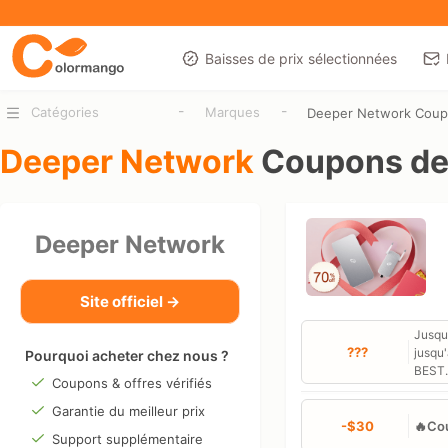
Baisses de prix sélectionnées
-
-
Catégories
Marques
Deeper Network Cou
Deeper Network
Coupons de
Deeper Network
Site officiel →
Jusqu'
???
jusqu'
Pourquoi acheter chez nous ?
BEST.
Coupons & offres vérifiés
Garantie du meilleur prix
-$30
🔥Cou
Support supplémentaire