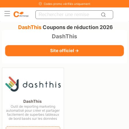
Codes promo vérifiés uniquement
DashThis
Coupons de réduction 2026
DashThis
Site officiel →
DashThis
Outil de reporting marketing
automatisé pour créer et partager
facilement de superbes tableaux
de bord basés sur les données