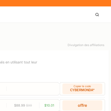
Divulgation des affiliations
s en utilisant tout leur
Copier le code
CYBERMONDA*
offre
$88.99
$99
$10.01