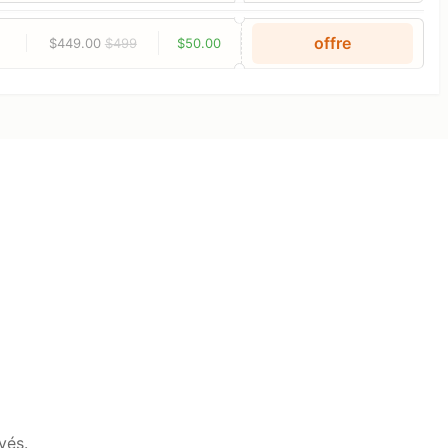
offre
$449.00
$499
$50.00
vés.