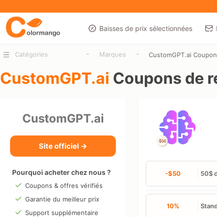
Baisses de prix sélectionnées
-
-
Catégories
Marques
CustomGPT.ai Coupon
CustomGPT.ai
Coupons de r
CustomGPT.ai
Site officiel →
Pourquoi acheter chez nous ?
-$50
50$ d
Coupons & offres vérifiés
Garantie du meilleur prix
10%
Stand
Support supplémentaire