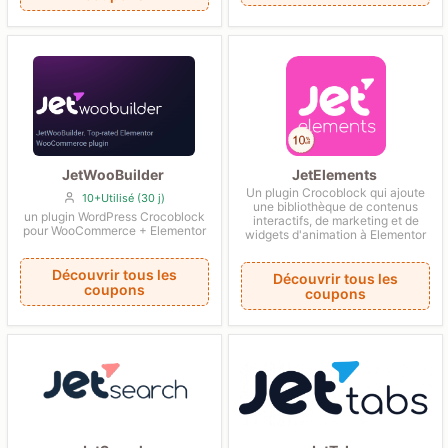
JetWooBuilder
JetElements
Un plugin Crocoblock qui ajoute
10+Utilisé (30 j)
une bibliothèque de contenus
un plugin WordPress Crocoblock
interactifs, de marketing et de
pour WooCommerce + Elementor
widgets d'animation à Elementor
Découvrir tous les
Découvrir tous les
coupons
coupons