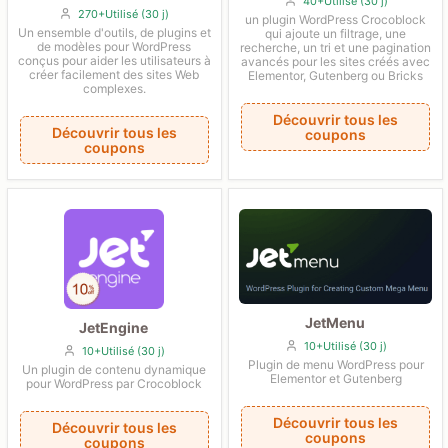
40+Utilisé (30 j)
270+Utilisé (30 j)
un plugin WordPress Crocoblock
Un ensemble d'outils, de plugins et
qui ajoute un filtrage, une
de modèles pour WordPress
recherche, un tri et une pagination
conçus pour aider les utilisateurs à
avancés pour les sites créés avec
créer facilement des sites Web
Elementor, Gutenberg ou Bricks
complexes.
Découvrir tous les
Découvrir tous les
coupons
coupons
JetMenu
JetEngine
10+Utilisé (30 j)
10+Utilisé (30 j)
Plugin de menu WordPress pour
Un plugin de contenu dynamique
Elementor et Gutenberg
pour WordPress par Crocoblock
Découvrir tous les
Découvrir tous les
coupons
coupons