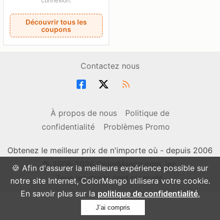
connexion.
Découvrir tous les
coupons
Contactez nous
À propos de nous
Politique de
confidentialité
Problèmes Promo
Obtenez le meilleur prix de n'importe où - depuis 2006
© 2006-2026 ColorMango.com, Inc.
🍪 Afin d'assurer la meilleure expérience possible sur
Tous les droits sont réservés.
notre site Internet, ColorMango utilisera votre cookie.
En savoir plus sur la
politique de confidentialité
,
J’ai compris