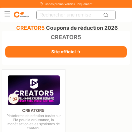
Codes promo vérifiés uniquement
CREATOR5
Coupons de réduction 2026
CREATOR5
Site officiel →
CREATOR5
Plateforme de création basée sur
l'IA pour la croissance, la
monétisation et les systèmes de
contenu