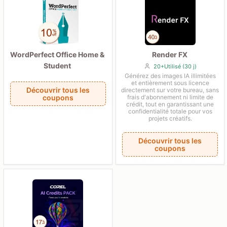
WordPerfect Office Home &
Render FX
Student
20+Utilisé (30 j)
Générez des images IA illimitées
et entièrement sous licence
Découvrir tous les
directement sur votre bureau, sans
coupons
frais d'abonnement ni limite de
crédit, tout en garantissant une
confidentialité totale pour vos
projets créatifs.
Découvrir tous les
coupons