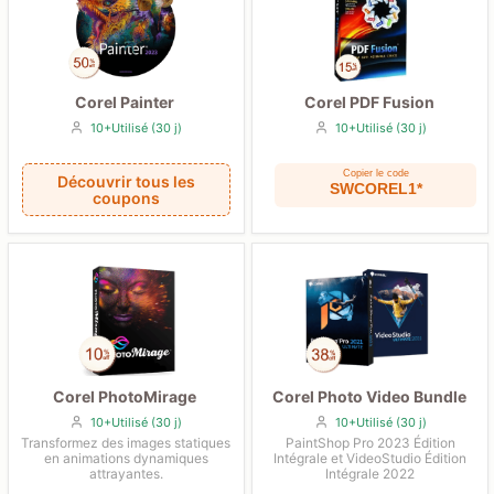
Corel Painter
Corel PDF Fusion
10+Utilisé (30 j)
10+Utilisé (30 j)
Copier le code
Découvrir tous les
SWCOREL1*
coupons
Corel PhotoMirage
Corel Photo Video Bundle
10+Utilisé (30 j)
10+Utilisé (30 j)
Transformez des images statiques
PaintShop Pro 2023 Édition
en animations dynamiques
Intégrale et VideoStudio Édition
attrayantes.
Intégrale 2022