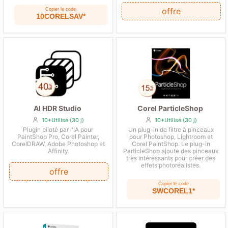
offre
Copier le code
10CORELSAV*
AI HDR Studio
Corel ParticleShop
10+Utilisé (30 j)
10+Utilisé (30 j)
Plugin piloté par l'IA pour
Un plug-in de filtre à pinceaux
PaintShop Pro, Corel Painter,
pour Photoshop, Lightroom et
CorelDRAW, Adobe Photoshop et
Corel PaintShop. Le plug-in
Affinity
ParticleShop ajoute des pinceaux
très intéressants pour créer des
effets photoréalistes.
offre
Copier le code
SWCOREL1*