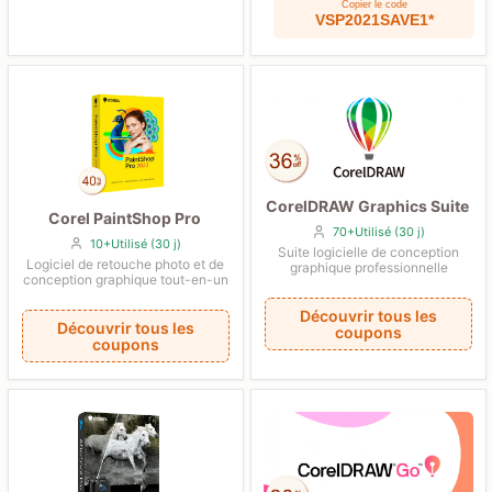
Copier le code
VSP2021SAVE1*
CorelDRAW Graphics Suite
Corel PaintShop Pro
70+Utilisé (30 j)
10+Utilisé (30 j)
Suite logicielle de conception
Logiciel de retouche photo et de
graphique professionnelle
conception graphique tout-en-un
Découvrir tous les
Découvrir tous les
coupons
coupons