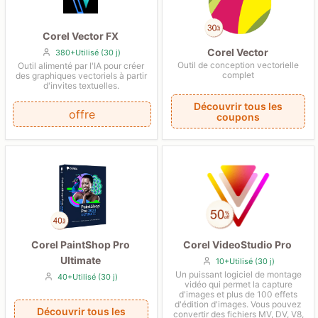
Corel Vector FX
Corel Vector
380+Utilisé (30 j)
Outil de conception vectorielle
Outil alimenté par l'IA pour créer
complet
des graphiques vectoriels à partir
d'invites textuelles.
Découvrir tous les
offre
coupons
Corel PaintShop Pro
Corel VideoStudio Pro
Ultimate
10+Utilisé (30 j)
Un puissant logiciel de montage
40+Utilisé (30 j)
vidéo qui permet la capture
d'images et plus de 100 effets
d'édition d'images. Vous pouvez
Découvrir tous les
convertir des fichiers MV, DV, V8,