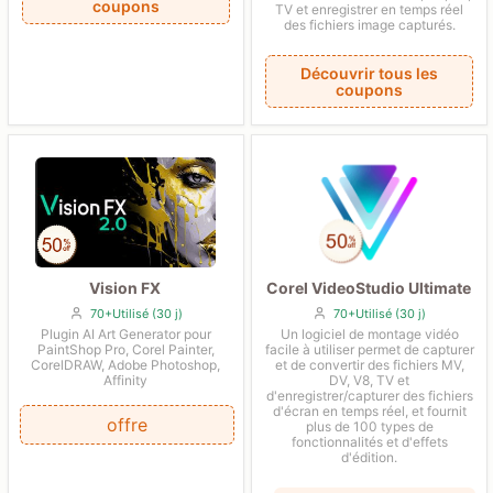
coupons
TV et enregistrer en temps réel
des fichiers image capturés.
Découvrir tous les
coupons
Vision FX
Corel VideoStudio Ultimate
70+Utilisé (30 j)
70+Utilisé (30 j)
Plugin AI Art Generator pour
Un logiciel de montage vidéo
PaintShop Pro, Corel Painter,
facile à utiliser permet de capturer
CorelDRAW, Adobe Photoshop,
et de convertir des fichiers MV,
Affinity
DV, V8, TV et
d'enregistrer/capturer des fichiers
d'écran en temps réel, et fournit
offre
plus de 100 types de
fonctionnalités et d'effets
d'édition.