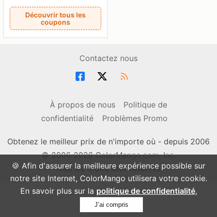
Découvrir tous les
coupons
Contactez nous
À propos de nous
Politique de
confidentialité
Problèmes Promo
Obtenez le meilleur prix de n'importe où - depuis 2006
© 2006-2026 ColorMango.com, Inc.
🍪 Afin d'assurer la meilleure expérience possible sur
Tous les droits sont réservés.
notre site Internet, ColorMango utilisera votre cookie.
En savoir plus sur la
politique de confidentialité
,
J’ai compris