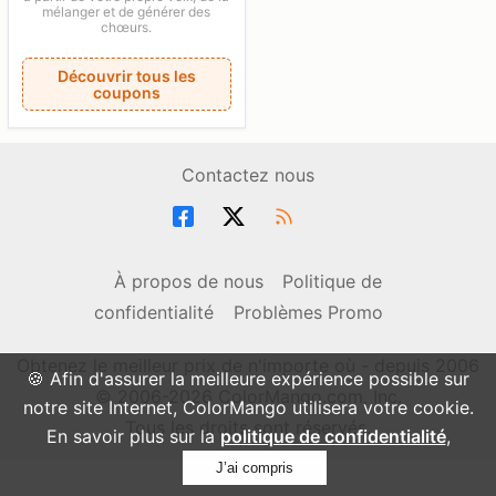
mélanger et de générer des
chœurs.
Découvrir tous les
coupons
Contactez nous
À propos de nous
Politique de
confidentialité
Problèmes Promo
Obtenez le meilleur prix de n'importe où - depuis 2006
🍪 Afin d'assurer la meilleure expérience possible sur
© 2006-2026 ColorMango.com, Inc.
notre site Internet, ColorMango utilisera votre cookie.
Tous les droits sont réservés.
En savoir plus sur la
politique de confidentialité
,
J’ai compris