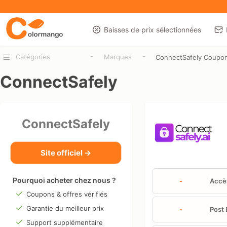
Baisses de prix sélectionnées
-
-
Catégories
Marques
ConnectSafely Coupo
ConnectSafely
ConnectSafely
Site officiel →
Pourquoi acheter chez nous ?
-
Accès
Coupons & offres vérifiés
Garantie du meilleur prix
-
Post 
Support supplémentaire