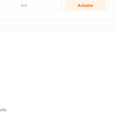
Acheter
$29
-
vés.