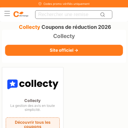
Codes promo vérifiés uniquement
Collecty
Coupons de réduction 2026
Collecty
Site officiel →
Collecty
La gestion des avis en toute
simplicité.
Découvrir tous les
coupons