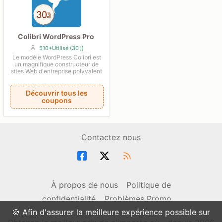
Colibri WordPress Pro
510+Utilisé (30 j)
Le modèle WordPress Colibri est
un magnifique constructeur de
sites Web d'entreprise polyvalent
Découvrir tous les
coupons
Contactez nous
À propos de nous
Politique de
confidentialité
Problèmes Promo
🍪 Afin d'assurer la meilleure expérience possible sur