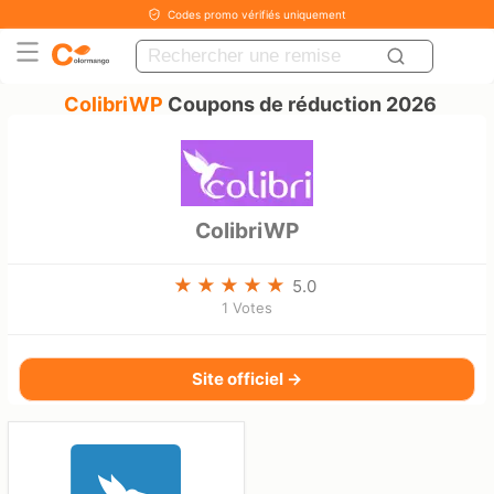
Codes promo vérifiés uniquement
ColibriWP
Coupons de réduction 2026
ColibriWP
5.0
1 Votes
Site officiel →