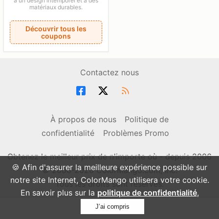
à un design intemporel et à des
matériaux durables.
Découvrir tous les
coupons
Contactez nous
À propos de nous
Politique de
confidentialité
Problèmes Promo
Obtenez le meilleur prix de n'importe où - depuis 2006
🍪 Afin d'assurer la meilleure expérience possible sur
© 2006-2026 ColorMango.com, Inc.
notre site Internet, ColorMango utilisera votre cookie.
Tous les droits sont réservés.
En savoir plus sur la
politique de confidentialité
,
J’ai compris