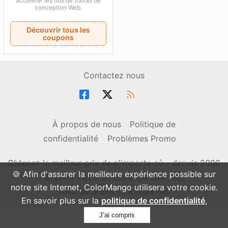
accélérer les flux de travail de
conception Web.
Découvrir tous les
coupons
Contactez nous
À propos de nous
Politique de
confidentialité
Problèmes Promo
Obtenez le meilleur prix de n'importe où - depuis 2006
🍪 Afin d'assurer la meilleure expérience possible sur
© 2006-2026 ColorMango.com, Inc.
notre site Internet, ColorMango utilisera votre cookie.
Tous les droits sont réservés.
En savoir plus sur la
politique de confidentialité
,
J’ai compris