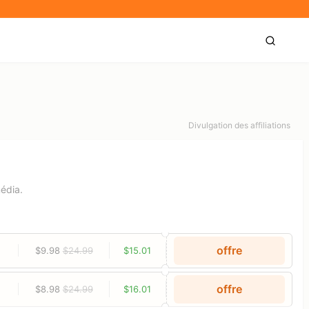
Divulgation des affiliations
média.
offre
$9.98
$24.99
$15.01
offre
$8.98
$24.99
$16.01