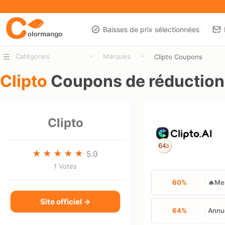
Baisses de prix sélectionnées
-
-
Catégories
Marques
Clipto Coupons
Clipto
Coupons de réductio
Clipto
5.0
1 Votes
60%
🔥Men
Site officiel →
64%
Annue