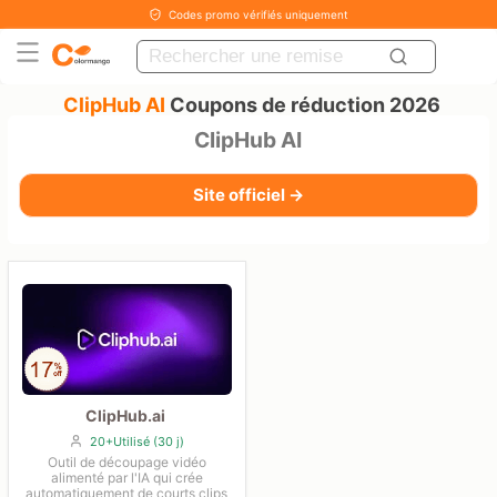
Codes promo vérifiés uniquement
ClipHub AI
Coupons de réduction 2026
ClipHub AI
Site officiel →
ClipHub.ai
20+Utilisé (30 j)
Outil de découpage vidéo
alimenté par l'IA qui crée
automatiquement de courts clips