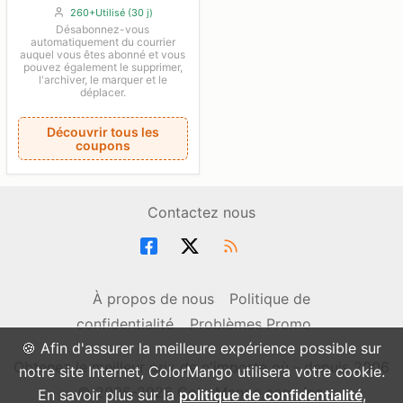
260+Utilisé (30 j)
Désabonnez-vous
automatiquement du courrier
auquel vous êtes abonné et vous
pouvez également le supprimer,
l'archiver, le marquer et le
déplacer.
Découvrir tous les
coupons
Contactez nous
À propos de nous
Politique de
confidentialité
Problèmes Promo
🍪 Afin d'assurer la meilleure expérience possible sur
Obtenez le meilleur prix de n'importe où - depuis 2006
notre site Internet, ColorMango utilisera votre cookie.
© 2006-2026 ColorMango.com, Inc.
En savoir plus sur la
politique de confidentialité
,