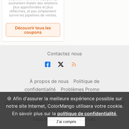
souhaitent établir des relations
plus approfondies et plus
réfléchies, et pas simplement
suivre les pipelines de ventes.
Découvrir tous les
coupons
Contactez nous
À propos de nous
Politique de
confidentialité
Problèmes Promo
🍪 Afin d'assurer la meilleure expérience possible sur
Obtenez le meilleur prix de n'importe où - depuis 2006
notre site Internet, ColorMango utilisera votre cookie.
© 2006-2026 ColorMango.com, Inc.
En savoir plus sur la
politique de confidentialité
,
Tous les droits sont réservés.
J’ai compris