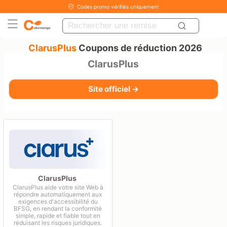
Codes promo vérifiés uniquement
ClarusPlus
Coupons de réduction 2026
ClarusPlus
Site officiel →
ClarusPlus
ClarusPlus aide votre site Web à
répondre automatiquement aux
exigences d'accessibilité du
BFSG, en rendant la conformité
simple, rapide et fiable tout en
réduisant les risques juridiques.