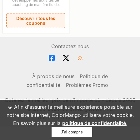
développer les activités de
coaching de manière fluide.
Découvrir tous les
coupons
Contactez nous
À propos de nous
Politique de
confidentialité
Problèmes Promo
Obtenez le meilleur prix de n'importe où - depuis 2006
🍪 Afin d'assurer la meilleure expérience possible sur
© 2006-2026 ColorMango.com, Inc.
notre site Internet, ColorMango utilisera votre cookie.
Tous les droits sont réservés.
En savoir plus sur la
politique de confidentialité
,
J’ai compris