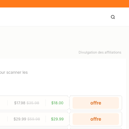
Divulgation des affiliations
our scanner les
offre
$17.98
$35.98
$18.00
offre
$29.99
$59.98
$29.99