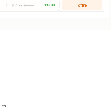
offre
$34.99
$69.98
$34.99
vés.