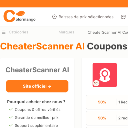
Baisses de prix sélectionnées
-
-
Catégories
Marques
CheaterScanner AI C
CheaterScanner AI
Coupons 
CheaterScanner AI
Site officiel →
Pourquoi acheter chez nous ?
50%
1 Re
Coupons & offres vérifiés
Garantie du meilleur prix
50%
2 re
Support supplémentaire