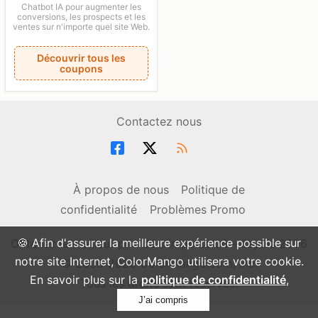
Chatbot IA pour augmenter les
conversions, les prospects et les
ventes sur n'importe quel site Web.
Découvrir tous les
coupons
Contactez nous
À propos de nous
Politique de
confidentialité
Problèmes Promo
🍪 Afin d'assurer la meilleure expérience possible sur
Obtenez le meilleur prix de n'importe où - depuis 2006
notre site Internet, ColorMango utilisera votre cookie.
© 2006-2026 ColorMango.com, Inc.
En savoir plus sur la
politique de confidentialité
,
Tous les droits sont réservés.
J’ai compris