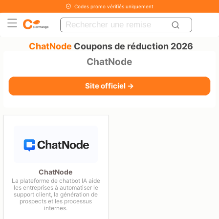
Codes promo vérifiés uniquement
ChatNode
Coupons de réduction 2026
ChatNode
Site officiel →
ChatNode
La plateforme de chatbot IA aide
les entreprises à automatiser le
support client, la génération de
prospects et les processus
internes.