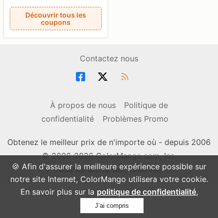
Découvrir tous les
coupons
Contactez nous
À propos de nous
Politique de
confidentialité
Problèmes Promo
Obtenez le meilleur prix de n'importe où - depuis 2006
© 2006-2026 ColorMango.com, Inc.
🍪 Afin d'assurer la meilleure expérience possible sur
Tous les droits sont réservés.
notre site Internet, ColorMango utilisera votre cookie.
En savoir plus sur la
politique de confidentialité
,
J’ai compris