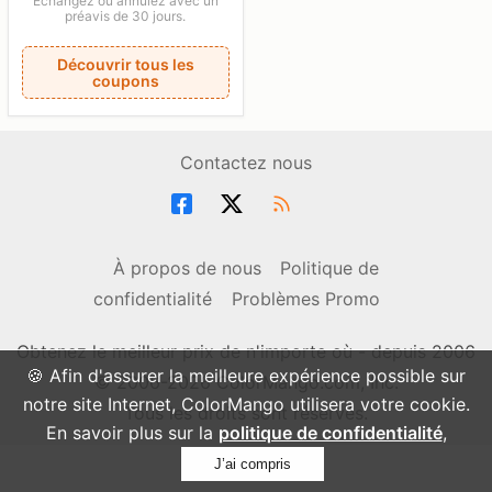
Échangez ou annulez avec un
préavis de 30 jours.
Découvrir tous les
coupons
Contactez nous
À propos de nous
Politique de
confidentialité
Problèmes Promo
Obtenez le meilleur prix de n'importe où - depuis 2006
🍪 Afin d'assurer la meilleure expérience possible sur
© 2006-2026 ColorMango.com, Inc.
notre site Internet, ColorMango utilisera votre cookie.
Tous les droits sont réservés.
En savoir plus sur la
politique de confidentialité
,
J’ai compris