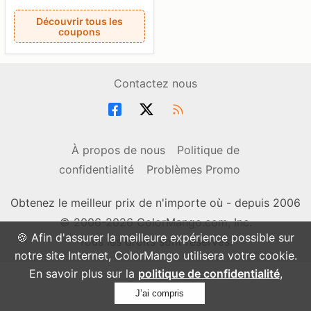
Découvrir tous les
coupons
Contactez nous
À propos de nous
Politique de
confidentialité
Problèmes Promo
Obtenez le meilleur prix de n'importe où - depuis 2006
© 2006-2026 ColorMango.com, Inc.
🍪 Afin d'assurer la meilleure expérience possible sur
Tous les droits sont réservés.
notre site Internet, ColorMango utilisera votre cookie.
En savoir plus sur la
politique de confidentialité
,
J’ai compris