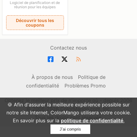
Logiciel de planification et de
réunion pour les équipes
Découvrir tous les
coupons
Contactez nous
À propos de nous
Politique de
confidentialité
Problèmes Promo
Obtenez le meilleur prix de n'importe où - depuis 2006
🍪 Afin d'assurer la meilleure expérience possible sur
© 2006-2026 ColorMango.com, Inc.
notre site Internet, ColorMango utilisera votre cookie.
Tous les droits sont réservés.
En savoir plus sur la
politique de confidentialité
,
J’ai compris