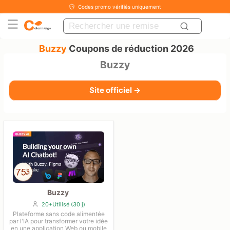
Codes promo vérifiés uniquement
Buzzy
Coupons de réduction 2026
Buzzy
Site officiel →
Buzzy
20+Utilisé (30 j)
Plateforme sans code alimentée
par l'IA pour transformer votre idée
en une application Web ou mobile