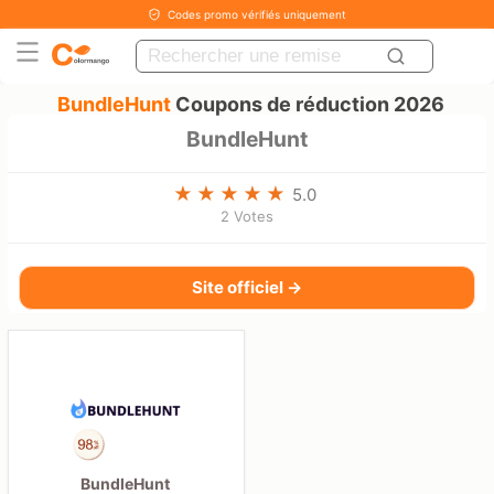
Codes promo vérifiés uniquement
BundleHunt
Coupons de réduction 2026
BundleHunt
5.0
2 Votes
Site officiel →
BundleHunt