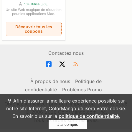
10+Utilisé (30 j)
Un site Web magique de réduction
pour les applications Mac.
Découvrir tous les
coupons
Contactez nous
À propos de nous
Politique de
confidentialité
Problèmes Promo
🍪 Afin d'assurer la meilleure expérience possible sur
Obtenez le meilleur prix de n'importe où - depuis 2006
notre site Internet, ColorMango utilisera votre cookie.
© 2006-2026 ColorMango.com, Inc.
En savoir plus sur la
politique de confidentialité
,
Tous les droits sont réservés.
J’ai compris